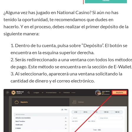
¿Alguna vez has jugado en National Casino? Si aún no has
tenido la oportunidad, te recomendamos que dudes en
hacerlo. Y en el proceso, debes realizar el primer depósito de la
siguiente manera:
Dentro de tu cuenta, pulsa sobre “Depósito”. El botón se
encuentra en la esquina superior derecha.
Serás redireccionado a una ventana con todos los método
de pago. Este método se encuentra en la sección de E-Wallet
Al seleccionarlo, aparecerá una ventana solicitando la
cantidad de dinero y el correo electrónico.