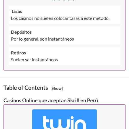
Tasas
Los casinos no suelen colocar tasas a este método.
Depósitos
Por lo general, son instantáneos
Retiros
Suelen ser instantáneos
Table of Contents
[
]
Casinos Online que aceptan Skrill en Perú