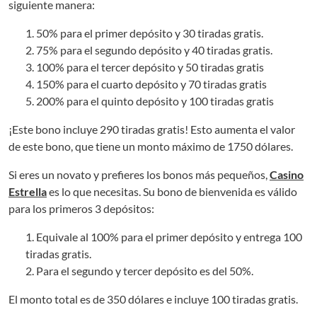
siguiente manera:
50% para el primer depósito y 30 tiradas gratis.
75% para el segundo depósito y 40 tiradas gratis.
100% para el tercer depósito y 50 tiradas gratis
150% para el cuarto depósito y 70 tiradas gratis
200% para el quinto depósito y 100 tiradas gratis
¡Este bono incluye 290 tiradas gratis! Esto aumenta el valor
de este bono, que tiene un monto máximo de 1750 dólares.
Si eres un novato y prefieres los bonos más pequeños,
Casino
Estrella
es lo que necesitas. Su bono de bienvenida es válido
para los primeros 3 depósitos:
Equivale al 100% para el primer depósito y entrega 100
tiradas gratis.
Para el segundo y tercer depósito es del 50%.
El monto total es de 350 dólares e incluye 100 tiradas gratis.