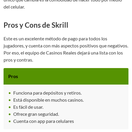
del celular.
Pros y Cons de
Skrill
Este es un excelente método de pago para todos los
jugadores, y cuenta con más aspectos positivos que negativos.
Por eso, el equipo de Casinos Reales dejará una lista con los
pros y contras.
Pros
Funciona para depósitos y retiros.
Está disponible en muchos casinos.
Es fácil de usar.
Ofrece gran seguridad.
Cuenta con app para celulares