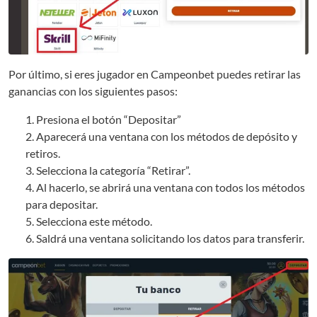
Por último, si eres jugador en Campeonbet puedes retirar las
ganancias con los siguientes pasos:
Presiona el botón “Depositar”
Aparecerá una ventana con los métodos de depósito y
retiros.
Selecciona la categoría “Retirar”.
Al hacerlo, se abrirá una ventana con todos los métodos
para depositar.
Selecciona este método.
Saldrá una ventana solicitando los datos para transferir.