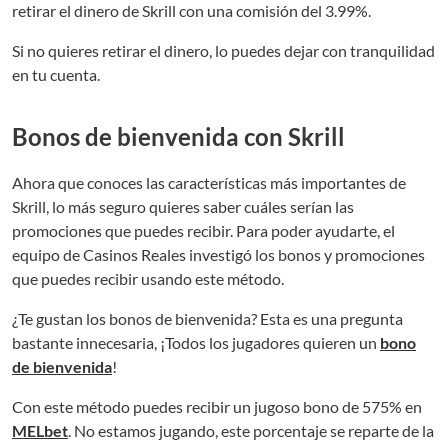
retirar el dinero de Skrill con una comisión del 3.99%.
Si no quieres retirar el dinero, lo puedes dejar con tranquilidad
en tu cuenta.
Bonos de bienvenida con
Skrill
Ahora que conoces las características más importantes de
Skrill, lo más seguro quieres saber cuáles serían las
promociones que puedes recibir. Para poder ayudarte, el
equipo de Casinos Reales investigó los bonos y promociones
que puedes recibir usando este método.
¿Te gustan los bonos de bienvenida? Esta es una pregunta
bastante innecesaria, ¡Todos los jugadores quieren un
bono
de bienvenida
!
Con este método puedes recibir un jugoso bono de 575% en
MELbet
. No estamos jugando, este porcentaje se reparte de la