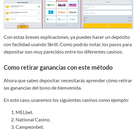
Con estas breves explicaciones, ya puedes hacer un depósito
con facilidad usando Skrill. Como podrás notar, los pasos para
depositar son muy parecidos entre los diferentes casinos.
Como retirar ganancias con este método
Ahora que sabes depositar, necesitarás aprender cómo retirar
las ganancias del bono de bienvenida.
En este caso, usaremos los siguientes casinos como ejemplo:
MELbet.
National Casino.
Campeonbet.