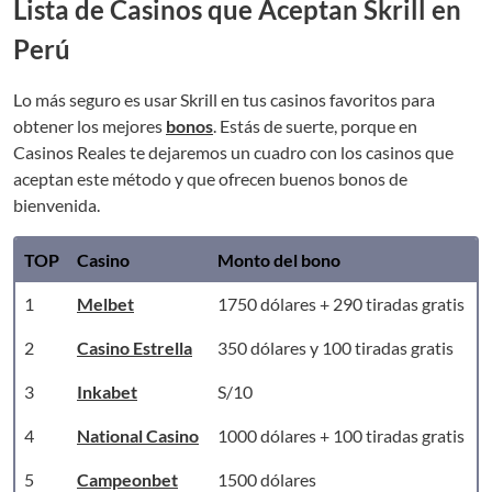
Lista de Casinos que Aceptan
Skrill
en
Perú
Lo más seguro es usar Skrill en tus casinos favoritos para
obtener los mejores
bonos
. Estás de suerte, porque en
Casinos Reales te dejaremos un cuadro con los casinos que
aceptan este método y que ofrecen buenos bonos de
bienvenida.
TOP
Casino
Monto del bono
1
Melbet
1750 dólares + 290 tiradas gratis
2
Casino Estrella
350 dólares y 100 tiradas gratis
3
Inkabet
S/10
4
National Casino
1000 dólares + 100 tiradas gratis
5
Campeonbet
1500 dólares