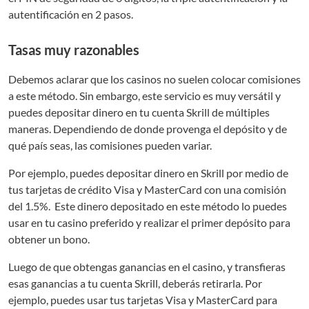
autentificación en 2 pasos.
Tasas muy razonables
Debemos aclarar que los casinos no suelen colocar comisiones
a este método. Sin embargo, este servicio es muy versátil y
puedes depositar dinero en tu cuenta Skrill de múltiples
maneras. Dependiendo de donde provenga el depósito y de
qué país seas, las comisiones pueden variar.
Por ejemplo, puedes depositar dinero en Skrill por medio de
tus tarjetas de crédito Visa y MasterCard con una comisión
del 1.5%. Este dinero depositado en este método lo puedes
usar en tu casino preferido y realizar el primer depósito para
obtener un bono.
Luego de que obtengas ganancias en el casino, y transfieras
esas ganancias a tu cuenta Skrill, deberás retirarla. Por
ejemplo, puedes usar tus tarjetas Visa y MasterCard para