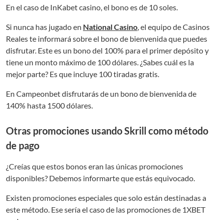
En el caso de InKabet casino, el bono es de 10 soles.
Si nunca has jugado en
National Casino
, el equipo de Casinos
Reales te informará sobre el bono de bienvenida que puedes
disfrutar. Este es un bono del 100% para el primer depósito y
tiene un monto máximo de 100 dólares. ¿Sabes cuál es la
mejor parte? Es que incluye 100 tiradas gratis.
En Campeonbet disfrutarás de un bono de bienvenida de
140% hasta 1500 dólares.
Otras promociones usando Skrill como método
de pago
¿Creías que estos bonos eran las únicas promociones
disponibles? Debemos informarte que estás equivocado.
Existen promociones especiales que solo están destinadas a
este método. Ese sería el caso de las promociones de 1XBET