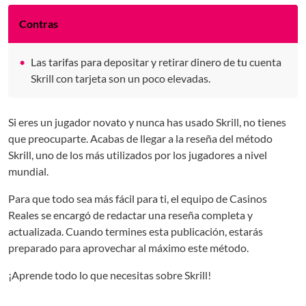
Contras
Las tarifas para depositar y retirar dinero de tu cuenta
Skrill con tarjeta son un poco elevadas.
Si eres un jugador novato y nunca has usado Skrill, no tienes
que preocuparte. Acabas de llegar a la reseña del método
Skrill, uno de los más utilizados por los jugadores a nivel
mundial.
Para que todo sea más fácil para ti, el equipo de Casinos
Reales se encargó de redactar una reseña completa y
actualizada. Cuando termines esta publicación, estarás
preparado para aprovechar al máximo este método.
¡Aprende todo lo que necesitas sobre Skrill!