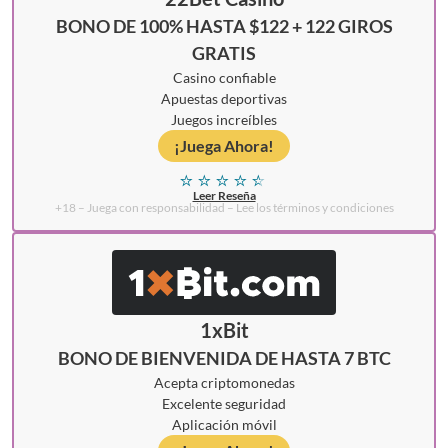
BONO DE 100% HASTA $122 + 122 GIROS
GRATIS
Casino confiable
Apuestas deportivas
Juegos increíbles
¡Juega Ahora!
Leer Reseña
1xBit
BONO DE BIENVENIDA DE HASTA 7 BTC
Acepta criptomonedas
Excelente seguridad
Aplicación móvil