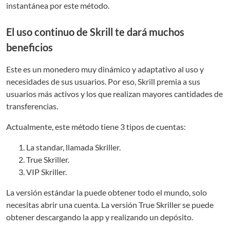
instantánea por este método.
El uso continuo de Skrill te dará muchos
beneficios
Este es un monedero muy dinámico y adaptativo al uso y
necesidades de sus usuarios. Por eso, Skrill premia a sus
usuarios más activos y los que realizan mayores cantidades de
transferencias.
Actualmente, este método tiene 3 tipos de cuentas:
La standar, llamada Skriller.
True Skriller.
VIP Skriller.
La versión estándar la puede obtener todo el mundo, solo
necesitas abrir una cuenta. La versión True Skriller se puede
obtener descargando la app y realizando un depósito.