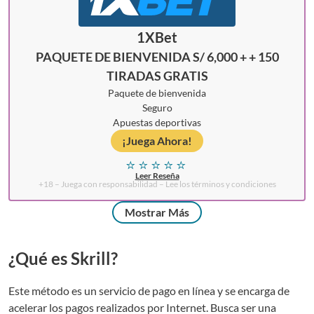
1XBet
PAQUETE DE BIENVENIDA S/ 6,000 + + 150
TIRADAS GRATIS
Paquete de bienvenida
Seguro
Apuestas deportivas
¡Juega Ahora!
Leer Reseña
Mostrar Más
¿Qué es
Skrill
?
Este método es un servicio de pago en línea y se encarga de
acelerar los pagos realizados por Internet. Busca ser una