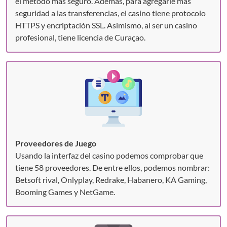
el método más seguro. Además, para agregarle más
seguridad a las transferencias, el casino tiene protocolo
HTTPS y encriptación SSL. Asimismo, al ser un casino
profesional, tiene licencia de Curaçao.
Proveedores de Juego
Usando la interfaz del casino podemos comprobar que
tiene 58 proveedores. De entre ellos, podemos nombrar:
Betsoft rival, Onlyplay, Redrake, Habanero, KA Gaming,
Booming Games y NetGame.