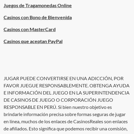
Juegos de Tragamonedas Online
Casinos con Bono de Bienvenida
Casinos con MasterCard
Casinos que aceptan PayPal
JUGAR PUEDE CONVERTIRSE EN UNA ADICCIÓN, POR
FAVOR JUEGUE RESPONSABLEMENTE. OBTENGA AYUDA
E INFORMACIÓN DEL JUEGO EN LA SUPERINTENDENCIA
DE CASINOS DE JUEGO O CORPORACIÓN JUEGO
RESPONSABLE EN PERÚ. Si bien nuestro objetivo es
brindarle información precisa sobre formas seguras de jugar
en línea, muchos de los enlaces de CasinosReales son enlaces
de afiliados. Esto significa que podemos recibir una comisión,