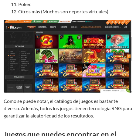
Póker.
Otros más (Muchos son deportes virtuales).
Como se puede notar, el catálogo de juegos es bastante
diverso. Además, todos los juegos tienen tecnología RNG para
garantizar la aleatoriedad de los resultados.
Juegos que puedes encontrar en el