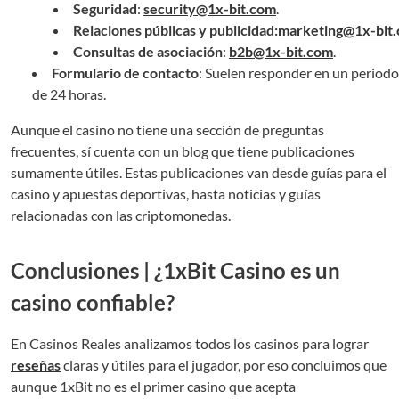
Seguridad
:
security@1x-bit.com
.
Relaciones públicas y publicidad:
marketing@1x-bit
Consultas de asociación
:
b2b@1x-bit.com
.
Formulario de contacto
: Suelen responder en un periodo
de 24 horas.
Aunque el casino no tiene una sección de preguntas
frecuentes, sí cuenta con un blog que tiene publicaciones
sumamente útiles. Estas publicaciones van desde guías para el
casino y apuestas deportivas, hasta noticias y guías
relacionadas con las criptomonedas.
Conclusiones | ¿1xBit Casino es un
casino confiable?
En Casinos Reales analizamos todos los casinos para lograr
reseñas
claras y útiles para el jugador, por eso concluimos que
aunque 1xBit no es el primer casino que acepta