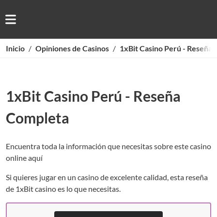
Inicio
Opiniones de Casinos
1xBit Casino Perú - Reseña 
1xBit Casino Perú - Reseña
Completa
Encuentra toda la información que necesitas sobre este casino
online aquí
Si quieres jugar en un casino de excelente calidad, esta reseña
de 1xBit casino es lo que necesitas.