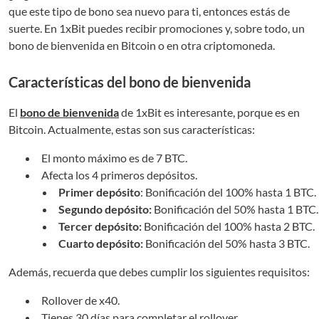
que este tipo de bono sea nuevo para ti, entonces estás de
suerte. En 1xBit puedes recibir promociones y, sobre todo, un
bono de bienvenida en Bitcoin o en otra criptomoneda.
Características del bono de bienvenida
El
bono de bienvenida
de 1xBit es interesante, porque es en
Bitcoin. Actualmente, estas son sus características:
El monto máximo es de 7 BTC.
Afecta los 4 primeros depósitos.
Primer depósito
: Bonificación del 100% hasta 1 BTC.
Segundo depósito:
Bonificación del 50% hasta 1 BTC.
Tercer depósito:
Bonificación del 100% hasta 2 BTC.
Cuarto depósito:
Bonificación del 50% hasta 3 BTC.
Además, recuerda que debes cumplir los siguientes requisitos:
Rollover de x40.
Tienes 30 días para completar el rollover.