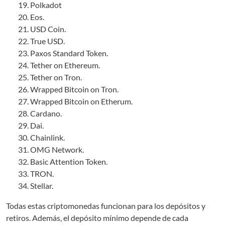
Polkadot
Eos.
USD Coin.
True USD.
Paxos Standard Token.
Tether on Ethereum.
Tether on Tron.
Wrapped Bitcoin on Tron.
Wrapped Bitcoin on Etherum.
Cardano.
Dai.
Chainlink.
OMG Network.
Basic Attention Token.
TRON.
Stellar.
Todas estas criptomonedas funcionan para los depósitos y
retiros. Además, el depósito mínimo depende de cada