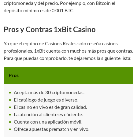
criptomoneda y del precio. Por ejemplo, con Bitcoin el
depósito mínimo es de 0.001 BTC.
Pros y Contras 1xBit Casino
Ya que el equipo de Casinos Reales solo reseña casinos
profesionales, 1xBit cuenta con muchos más pros que contras.
Para que puedas comprobarlo, te dejaremos la siguiente lista:
Pros
Acepta más de 30 criptomonedas.
El catálogo de juego es diverso.
El casino en vivo es de gran calidad.
La atención al cliente es eficiente.
Cuenta con una aplicación móvil.
Ofrece apuestas prematch y en vivo.