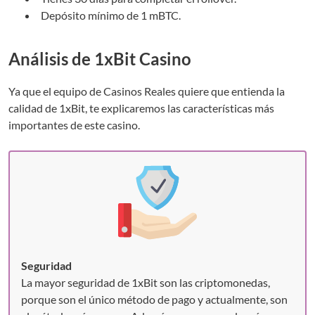
Depósito mínimo de 1 mBTC.
Análisis de 1xBit Casino
Ya que el equipo de Casinos Reales quiere que entienda la
calidad de 1xBit, te explicaremos las características más
importantes de este casino.
Seguridad
La mayor seguridad de 1xBit son las criptomonedas,
porque son el único método de pago y actualmente, son