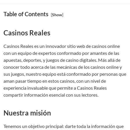
Table of Contents
[
]
Casinos Reales
Casinos Reales es un innovador sitio web de casinos online
con un equipo de expertos conformado por amantes de las
apuestas, deportes, y juegos de casino digitales. Más allá de
conocer todo acerca de las mecánicas de los casinos online y
sus juegos, nuestro equipo está conformado por personas que
aman pasar tiempo en estos casinos, con un nivel de
experiencia invaluable que permite a Casinos Reales
compartir información esencial con sus lectores.
Nuestra misión
Tenemos un objetivo principal: darte toda la información que