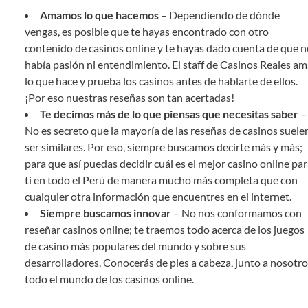
Amamos lo que hacemos
– Dependiendo de dónde
vengas, es posible que te hayas encontrado con otro
contenido de casinos online y te hayas dado cuenta de que 
había pasión ni entendimiento. El staff de Casinos Reales a
lo que hace y prueba los casinos antes de hablarte de ellos.
¡Por eso nuestras reseñas son tan acertadas!
Te decimos más de lo que piensas que necesitas saber
–
No es secreto que la mayoría de las reseñas de casinos suele
ser similares. Por eso, siempre buscamos decirte más y más;
para que así puedas decidir cuál es el mejor casino online pa
ti en todo el Perú de manera mucho más completa que con
cualquier otra información que encuentres en el internet.
Siempre buscamos innovar
– No nos conformamos con
reseñar casinos online; te traemos todo acerca de los juegos
de casino más populares del mundo y sobre sus
desarrolladores. Conocerás de pies a cabeza, junto a nosotro
todo el mundo de los casinos online.