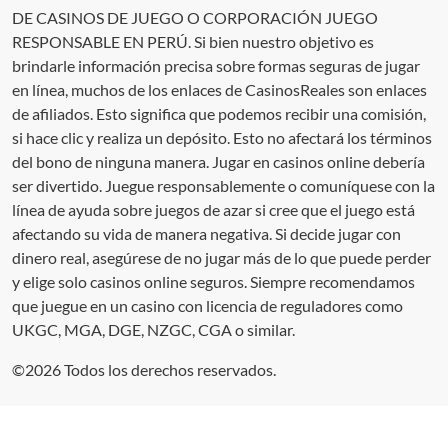
DE CASINOS DE JUEGO O CORPORACIÓN JUEGO
RESPONSABLE EN PERÚ. Si bien nuestro objetivo es
brindarle información precisa sobre formas seguras de jugar
en línea, muchos de los enlaces de CasinosReales son enlaces
de afiliados. Esto significa que podemos recibir una comisión,
si hace clic y realiza un depósito. Esto no afectará los términos
del bono de ninguna manera. Jugar en casinos online debería
ser divertido. Juegue responsablemente o comuníquese con la
línea de ayuda sobre juegos de azar si cree que el juego está
afectando su vida de manera negativa. Si decide jugar con
dinero real, asegúrese de no jugar más de lo que puede perder
y elige solo casinos online seguros. Siempre recomendamos
que juegue en un casino con licencia de reguladores como
UKGC, MGA, DGE, NZGC, CGA o similar.
©2026 Todos los derechos reservados.