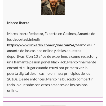
Marco Ibarra
Marco IbarraRedactor, Experto en Casinos, Amante de
los deportesLinkedIn:
https://www.linkedin.com/in/ibarram94/
Marco es un
amante de los casinos online y de las apuestas
deportivas. Con 10 años de experiencia como redactor y
una flamante pasión por el blackjack, Marco finalmente
encontró su lugar cuando cruzó por primera vez la
puerta digital de un casino online a principios de los
2010s. Desde entonces, Marco ha buscado compartir
todo lo que sabe con otros amantes de los casinos
online.