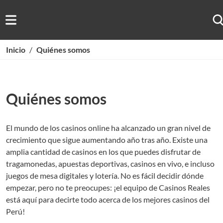
Inicio
Quiénes somos
Quiénes somos
El mundo de los casinos online ha alcanzado un gran nivel de
crecimiento que sigue aumentando año tras año. Existe una
amplia cantidad de casinos en los que puedes disfrutar de
tragamonedas, apuestas deportivas, casinos en vivo, e incluso
juegos de mesa digitales y lotería. No es fácil decidir dónde
empezar, pero no te preocupes: ¡el equipo de Casinos Reales
está aquí para decirte todo acerca de los mejores casinos del
Perú!