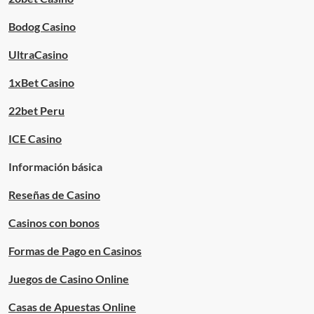
Bodog Casino
UltraCasino
1xBet Casino
22bet Peru
ICE Casino
Información básica
Reseñas de Casino
Casinos con bonos
Formas de Pago en Casinos
Juegos de Casino Online
Casas de Apuestas Online