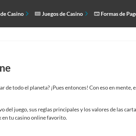
 de Casino
Juegos de Casino
Formas de Pag
ine
ular de todo el planeta? ¡Pues entonces! Con eso en mente,
el juego, sus reglas principales y los valores de las cartas 
 en tu casino online favorito.