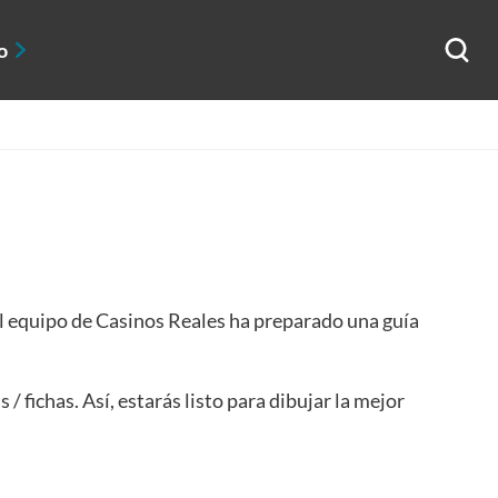
o
 el equipo de Casinos Reales ha preparado una guía
/ fichas. Así, estarás listo para dibujar la mejor