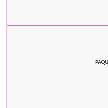
PAQUE