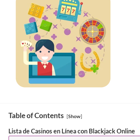
Table of Contents
[
]
Lista de Casinos en Línea con Blackjack Online