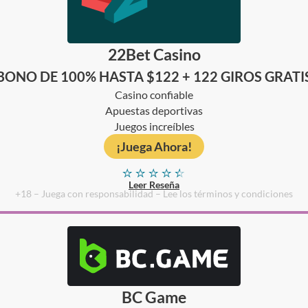
22Bet Casino
BONO DE 100% HASTA $122 + 122 GIROS GRATI
Casino confiable
Apuestas deportivas
Juegos increíbles
¡Juega Ahora!
Leer Reseña
BC Game