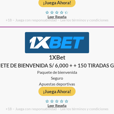
¡Juega Ahora!
Leer Reseña
1XBet
TE DE BIENVENIDA S/ 6,000 + + 150 TIRADAS 
Paquete de bienvenida
Seguro
Apuestas deportivas
¡Juega Ahora!
Leer Reseña