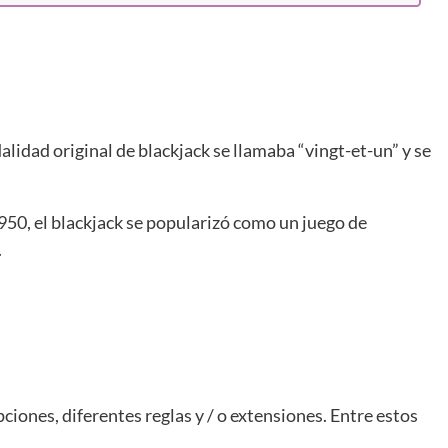
lidad original de blackjack se llamaba “vingt-et-un” y se
950, el blackjack se popularizó como un juego de
.
iones, diferentes reglas y / o extensiones. Entre estos