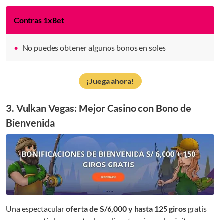
Contras 1xBet
No puedes obtener algunos bonos en soles
¡Juega ahora!
3. Vulkan Vegas: Mejor Casino con Bono de
Bienvenida
Una espectacular
oferta de S/6,000 y hasta 125 giros
gratis