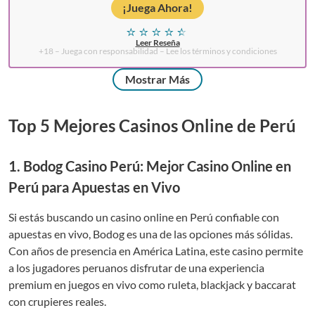
¡Juega Ahora!
Leer Reseña
Mostrar Más
Top 5 Mejores Casinos Online de Perú
1. Bodog Casino Perú: Mejor Casino Online en
Perú para Apuestas en Vivo
Si estás buscando un casino online en Perú confiable con
apuestas en vivo, Bodog es una de las opciones más sólidas.
Con años de presencia en América Latina, este casino permite
a los jugadores peruanos disfrutar de una experiencia
premium en juegos en vivo como ruleta, blackjack y baccarat
con crupieres reales.