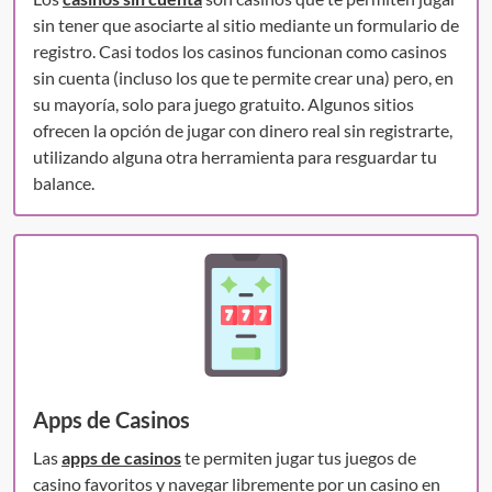
sin tener que asociarte al sitio mediante un formulario de
registro. Casi todos los casinos funcionan como casinos
sin cuenta (incluso los que te permite crear una) pero, en
su mayoría, solo para juego gratuito. Algunos sitios
ofrecen la opción de jugar con dinero real sin registrarte,
utilizando alguna otra herramienta para resguardar tu
balance.
Apps de Casinos
Las
apps de casinos
te permiten jugar tus juegos de
casino favoritos y navegar libremente por un casino en