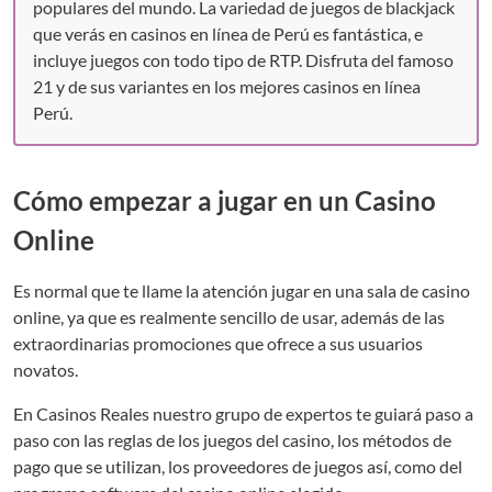
populares del mundo. La variedad de juegos de blackjack
que verás en casinos en línea de Perú es fantástica, e
incluye juegos con todo tipo de RTP. Disfruta del famoso
21 y de sus variantes en los mejores casinos en línea
Perú.
Cómo empezar a jugar en un Casino
Online
Es normal que te llame la atención jugar en una sala de casino
online, ya que es realmente sencillo de usar, además de las
extraordinarias promociones que ofrece a sus usuarios
novatos.
En Casinos Reales nuestro grupo de expertos te guiará paso a
paso con las reglas de los juegos del casino, los métodos de
pago que se utilizan, los proveedores de juegos así, como del