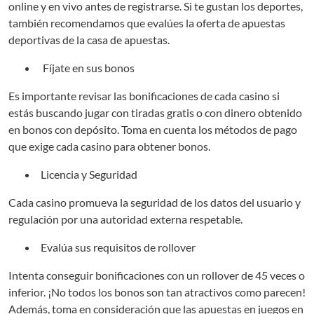
online y en vivo antes de registrarse. Si te gustan los deportes,
también recomendamos que evalúes la oferta de apuestas
deportivas de la casa de apuestas.
Fíjate en sus bonos
Es importante revisar las bonificaciones de cada casino si
estás buscando jugar con tiradas gratis o con dinero obtenido
en bonos con depósito. Toma en cuenta los métodos de pago
que exige cada casino para obtener bonos.
Licencia y Seguridad
Cada casino promueva la seguridad de los datos del usuario y
regulación por una autoridad externa respetable.
Evalúa sus requisitos de rollover
Intenta conseguir bonificaciones con un rollover de 45 veces o
inferior. ¡No todos los bonos son tan atractivos como parecen!
Además, toma en consideración que las apuestas en juegos en