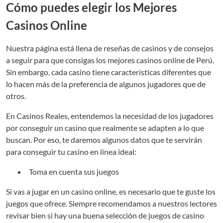
Cómo puedes elegir los Mejores
Casinos Online
Nuestra página está llena de reseñas de casinos y de consejos
a seguir para que consigas los mejores casinos online de Perú.
Sin embargo, cada casino tiene características diferentes que
lo hacen más de la preferencia de algunos jugadores que de
otros.
En Casinos Reales, entendemos la necesidad de los jugadores
por conseguir un casino que realmente se adapten a lo que
buscan. Por eso, te daremos algunos datos que te servirán
para conseguir tu casino en línea ideal:
Toma en cuenta sus juegos
Si vas a jugar en un casino online, es necesario que te guste los
juegos que ofrece. Siempre recomendamos a nuestros lectores
revisar bien si hay una buena selección de juegos de casino