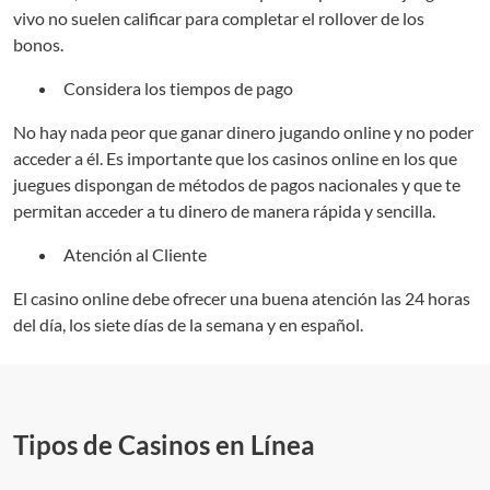
vivo no suelen calificar para completar el rollover de los
bonos.
Considera los tiempos de pago
No hay nada peor que ganar dinero jugando online y no poder
acceder a él. Es importante que los casinos online en los que
juegues dispongan de métodos de pagos nacionales y que te
permitan acceder a tu dinero de manera rápida y sencilla.
Atención al Cliente
El casino online debe ofrecer una buena atención las 24 horas
del día, los siete días de la semana y en español.
Tipos de Casinos en Línea