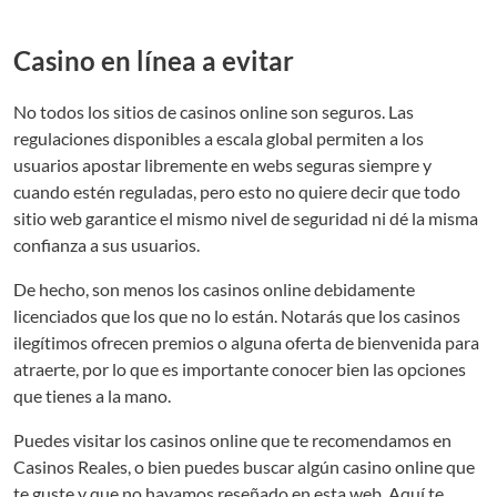
Casino en línea a evitar
No todos los sitios de casinos online son seguros. Las
regulaciones disponibles a escala global permiten a los
usuarios apostar libremente en webs seguras siempre y
cuando estén reguladas, pero esto no quiere decir que todo
sitio web garantice el mismo nivel de seguridad ni dé la misma
confianza a sus usuarios.
De hecho, son menos los casinos online debidamente
licenciados que los que no lo están. Notarás que los casinos
ilegítimos ofrecen premios o alguna oferta de bienvenida para
atraerte, por lo que es importante conocer bien las opciones
que tienes a la mano.
Puedes visitar los casinos online que te recomendamos en
Casinos Reales, o bien puedes buscar algún casino online que
te guste y que no hayamos reseñado en esta web. Aquí te