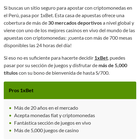
Si buscas un sitio seguro para apostar con criptomonedas en
el Perú, pasa por 1xBet. Esta casa de apuestas ofrece una
cobertura de más de
30 mercados deportivos
a nivel global y
viene con uno de los mejores casinos en vivo del mundo de las
apuestas con criptomonedas: ¡cuenta con más de 700 mesas
disponibles las 24 horas del día!
Si eso no es suficiente para hacerte decidir
1xBet
, puedes
pasar por su sección de juegos y disfrutar de
más de 5,000
títulos
con su bono de bienvenida de hasta S/700.
Pros 1xBet
Más de 20 años en el mercado
Acepta monedas fíat y criptomonedas
Fantástica sección de juegos en vivo
Más de 5,000 juegos de casino