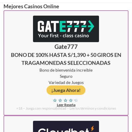
Mejores Casinos Online
Gate777
BONO DE 100% HASTA S/1,390 + 50 GIROS EN
TRAGAMONEDAS SELECCIONADAS
Bono de bienvenida increíble
Seguro
Variedad de Juegos
¡Juega Ahora!
Leer Reseña